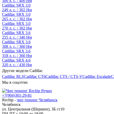
300 л. с. / 400 Нм
Cadillac SRX 3.0
249 л. с. / 302 Нм
Cadillac SRX 3.0
265 л. с. / 302 Нм
Cadillac SRX 3.0
270 л. с. / 302 Нм
Cadillac SRX 3.6
255 л. с. / 340 Нм
Cadillac SRX 3.6
308 л. с. / 360 Нм
Cadillac SRX 3.6
318 л. с. / 360 Нм
Cadillac SRX 4.6
320 л. с. / 430 Нм
Другие модели Cadillac
Cadillac BLS
Cadillac CT6
Cadillac CTS / CTS-V
Cadillac Escalade
C
Мы в соцсетях
+7(904)301-29-81
Rechip
-
чип тюнинг Челябинск
Челябинск
ул. Центральная (Шершни), 3Б ст10
ПН-ПТ с 10:00 до 18:00