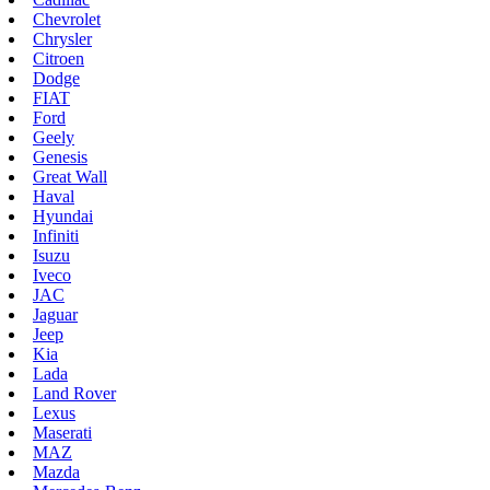
Chevrolet
Chrysler
Citroen
Dodge
FIAT
Ford
Geely
Genesis
Great Wall
Haval
Hyundai
Infiniti
Isuzu
Iveco
JAC
Jaguar
Jeep
Kia
Lada
Land Rover
Lexus
Maserati
MAZ
Mazda