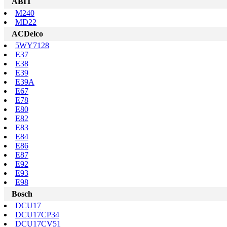
ABIT
M240
MD22
ACDelco
5WY7128
E37
E38
E39
E39A
E67
E78
E80
E82
E83
E84
E86
E87
E92
E93
E98
Bosch
DCU17
DCU17CP34
DCU17CV51