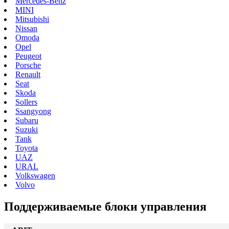
Mercedes-Benz
MINI
Mitsubishi
Nissan
Omoda
Opel
Peugeot
Porsche
Renault
Seat
Skoda
Sollers
Ssangyong
Subaru
Suzuki
Tank
Toyota
UAZ
URAL
Volkswagen
Volvo
Поддерживаемые блоки управления