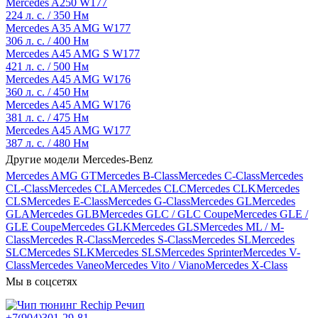
Mercedes A250 W177
224 л. с. / 350 Нм
Mercedes A35 AMG W177
306 л. с. / 400 Нм
Mercedes A45 AMG S W177
421 л. с. / 500 Нм
Mercedes A45 AMG W176
360 л. с. / 450 Нм
Mercedes A45 AMG W176
381 л. с. / 475 Нм
Mercedes A45 AMG W177
387 л. с. / 480 Нм
Другие модели Mercedes-Benz
Mercedes AMG GT
Mercedes B-Class
Mercedes C-Class
Mercedes
CL-Class
Mercedes CLA
Mercedes CLC
Mercedes CLK
Mercedes
CLS
Mercedes E-Class
Mercedes G-Class
Mercedes GL
Mercedes
GLA
Mercedes GLB
Mercedes GLC / GLC Coupe
Mercedes GLE /
GLE Coupe
Mercedes GLK
Mercedes GLS
Mercedes ML / M-
Class
Mercedes R-Class
Mercedes S-Class
Mercedes SL
Mercedes
SLC
Mercedes SLK
Mercedes SLS
Mercedes Sprinter
Mercedes V-
Class
Mercedes Vaneo
Mercedes Vito / Viano
Mercedes X-Class
Мы в соцсетях
+7(904)301-29-81