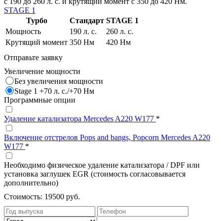
с 190 до 260 л. с. и крутящий момент с 350 до 420 Нм.
STAGE 1
Турбо
Стандарт
STAGE 1
Мощность
190 л. с.
260 л. с.
Крутящий момент
350 Нм
420 Нм
Отправьте заявку
Увеличение мощности
Без увеличения мощности
Stage 1 +70 л. с./+70 Нм
Программные опции
Удаление катализатора Mercedes A220 W177
*
Включение отстрелов Pops and bangs, Popcorn Mercedes A220
W177
*
Необходимо физическое удаление катализатора / DPF или
установка заглушек EGR (стоимость согласовывается
дополнительно)
Стоимость:
19500 руб.