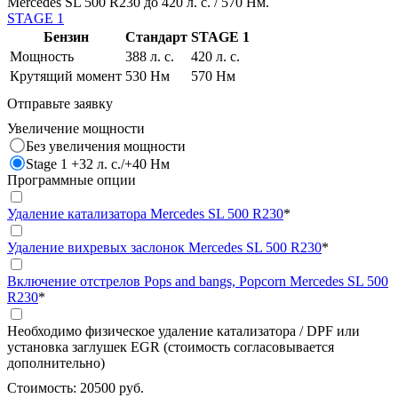
Mercedes SL 500 R230 до 420 л. с. / 570 Нм.
STAGE 1
Бензин
Стандарт
STAGE 1
Мощность
388 л. с.
420 л. с.
Крутящий момент
530 Нм
570 Нм
Отправьте заявку
Увеличение мощности
Без увеличения мощности
Stage 1 +32 л. с./+40 Нм
Программные опции
Удаление катализатора Mercedes SL 500 R230
*
Удаление вихревых заслонок Mercedes SL 500 R230
*
Включение отстрелов Pops and bangs, Popcorn Mercedes SL 500
R230
*
Необходимо физическое удаление катализатора / DPF или
установка заглушек EGR (стоимость согласовывается
дополнительно)
Стоимость:
20500 руб.