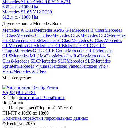
Mercedes SL 65 AMG 6.0 V12 R231
630 л. с. / 1000 Нм
Mercedes SL 65 V12 R230
612 л. с. / 1000 Нм
Другие модели Mercedes-Benz
Mercedes A-Class
Mercedes AMG GT
Mercedes B-Class
Mercedes
C-Class
Mercedes CL-Class
Mercedes CLA
Mercedes CLC
Mercedes
CLK
Mercedes CLS
Mercedes E-Class
Mercedes G-Class
Mercedes
GL
Mercedes GLA
Mercedes GLB
Mercedes GLC / GLC
Coupe
Mercedes GLE / GLE Coupe
Mercedes GLK
Mercedes
GLS
Mercedes ML / M-Class
Mercedes R-Class
Mercedes S-
Class
Mercedes SLC
Mercedes SLK
Mercedes SLS
Mercedes
Sprinter
Mercedes V-Class
Mercedes Vaneo
Mercedes Vito /
Viano
Mercedes X-Class
Мы в соцсетях
+7(904)301-29-81
Rechip
-
чип тюнинг Челябинск
Челябинск
ул. Центральная (Шершни), 3Б ст10
ПН-ПТ с 10:00 до 18:00
Политика обработки персональных данных
© Rechip.ru 2026