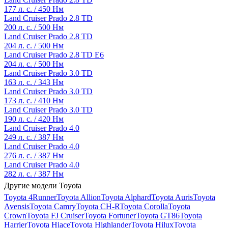
177 л. с. / 450 Нм
Land Cruiser Prado 2.8 TD
200 л. с. / 500 Нм
Land Cruiser Prado 2.8 TD
204 л. с. / 500 Нм
Land Cruiser Prado 2.8 TD E6
204 л. с. / 500 Нм
Land Cruiser Prado 3.0 TD
163 л. с. / 343 Нм
Land Cruiser Prado 3.0 TD
173 л. с. / 410 Нм
Land Cruiser Prado 3.0 TD
190 л. с. / 420 Нм
Land Cruiser Prado 4.0
249 л. с. / 387 Нм
Land Cruiser Prado 4.0
276 л. с. / 387 Нм
Land Cruiser Prado 4.0
282 л. с. / 387 Нм
Другие модели Toyota
Toyota 4Runner
Toyota Allion
Toyota Alphard
Toyota Auris
Toyota
Avensis
Toyota Camry
Toyota CH-R
Toyota Corolla
Toyota
Crown
Toyota FJ Cruiser
Toyota Fortuner
Toyota GT86
Toyota
Harrier
Toyota Hiace
Toyota Highlander
Toyota Hilux
Toyota