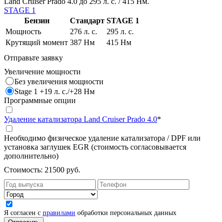
Land Cruiser Prado 4.0 до 295 л. с. / 415 Нм.
STAGE 1
Бензин
Стандарт
STAGE 1
Мощность
276 л. с.
295 л. с.
Крутящий момент
387 Нм
415 Нм
Отправьте заявку
Увеличение мощности
Без увеличения мощности
Stage 1 +19 л. с./+28 Нм
Программные опции
Удаление катализатора Land Cruiser Prado 4.0
*
Необходимо физическое удаление катализатора / DPF или
установка заглушек EGR (стоимость согласовывается
дополнительно)
Стоимость:
21500 руб.
Я согласен с
правилами
обработки персональных данных