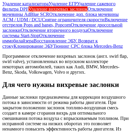
Удаление катализатора
Удаление ЕГР
Удаление сажевого
фильтра DPF
Удаление вихревых заслонок
Отключение
мочевины AdBlue SCR
Отключение доп. блока мочевины
ACM / UDM / DCU
Снятие ограничителя скорости
Включение
отстрелов Pops and bangs, Popcorn
Отключение дроссельной
заслонки
Отключение вторичного воздуха
Отключение
системы Start-Stop
Отключение
иммобилайзера
Восстановление ЭБУ. Возврат к
стоку
Клонирование ЭБУ
Тюнинг CPC блока Mercedes-Benz
Программное отключение вихревых заслонок (англ. swirl flap,
swirl valve), установленных во впускном коллекторе
некоторых автомобилей, таких как Audi, BMW, Mercedes-
Benz, Skoda, Volkswagen, Volvo и других.
Для чего нужны вихревые заслонки
Данные заслонки предназначены для коррекции воздушного
потока в зависимости от режима работы двигателя. При
закрытом положении заслонок топливо-воздушная смесь
создает в камере сгорания вихрь для оптимального
смешивания потока воздуха с впрыскиваемым топливом. При
исправной системе на низких оборотах это позволяет
ненамного повысить эффективность работы двигателя. Из