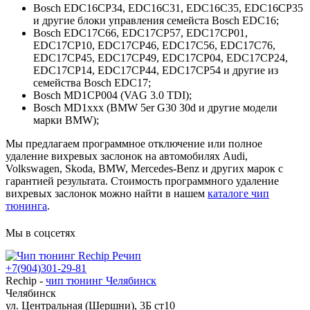
Bosch EDC16CP34, EDC16C31, EDC16C35, EDC16CP35
и другие блоки управления семейста Bosch EDC16;
Bosch EDC17C66, EDC17CP57, EDC17CP01,
EDC17CP10, EDC17CP46, EDC17C56, EDC17C76,
EDC17CP45, EDC17CP49, EDC17CP04, EDC17CP24,
EDC17CP14, EDC17CP44, EDC17CP54 и другие из
семейства Bosch EDC17;
Bosch MD1CP004 (VAG 3.0 TDI);
Bosch MD1xxx (BMW 5er G30 30d и другие модели
марки BMW);
Мы предлагаем программное отключение или полное
удаление вихревых заслонок на автомобилях Audi,
Volkswagen, Skoda, BMW, Mercedes-Benz и других марок с
гарантией результата. Стоимость программного удаление
вихревых заслонок можно найти в нашем
каталоге чип
тюнинга
.
Мы в соцсетях
+7(904)301-29-81
Rechip
-
чип тюнинг Челябинск
Челябинск
ул. Центральная (Шершни), 3Б ст10