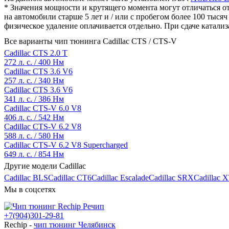
* Значения мощности и крутящего момента могут отличаться от
на автомобили старше 5 лет и / или с пробегом более 100 тыс
физическое удаление оплачивается отдельно. При сдаче катализ
Все варианты чип тюнинга Cadillac CTS / CTS-V
Cadillac CTS 2.0 T
272 л. с. / 400 Нм
Cadillac CTS 3.6 V6
257 л. с. / 340 Нм
Cadillac CTS 3.6 V6
341 л. с. / 386 Нм
Cadillac CTS-V 6.0 V8
406 л. с. / 542 Нм
Cadillac CTS-V 6.2 V8
588 л. с. / 580 Нм
Cadillac CTS-V 6.2 V8 Supercharged
649 л. с. / 854 Нм
Другие модели Cadillac
Cadillac BLS
Cadillac CT6
Cadillac Escalade
Cadillac SRX
Cadillac 
Мы в соцсетях
+7(904)301-29-81
Rechip
-
чип тюнинг Челябинск