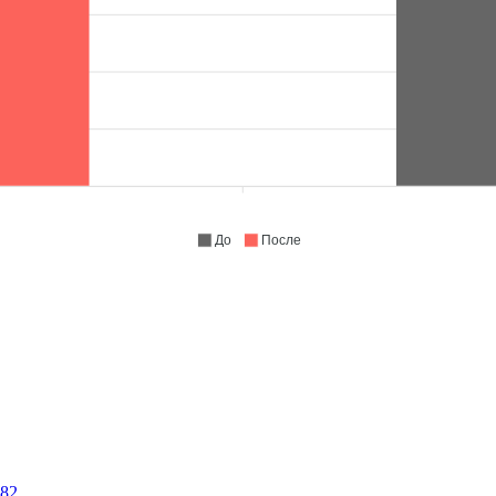
До
После
82