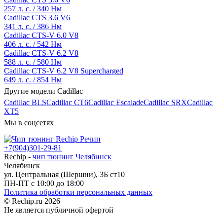
257 л. с. / 340 Нм
Cadillac CTS 3.6 V6
341 л. с. / 386 Нм
Cadillac CTS-V 6.0 V8
406 л. с. / 542 Нм
Cadillac CTS-V 6.2 V8
588 л. с. / 580 Нм
Cadillac CTS-V 6.2 V8 Supercharged
649 л. с. / 854 Нм
Другие модели Cadillac
Cadillac BLS
Cadillac CT6
Cadillac Escalade
Cadillac SRX
Cadillac
XT5
Мы в соцсетях
+7(904)301-29-81
Rechip
-
чип тюнинг Челябинск
Челябинск
ул. Центральная (Шершни), 3Б ст10
ПН-ПТ с 10:00 до 18:00
Политика обработки персональных данных
© Rechip.ru 2026
Не является публичной офертой