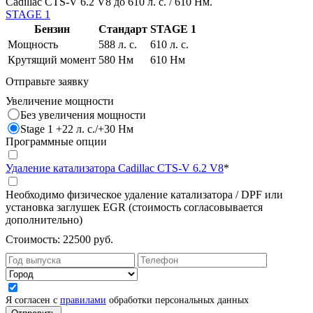
Cadillac CTS-V 6.2 V8 до 610 л. с. / 610 Нм.
STAGE 1
Бензин
Стандарт
STAGE 1
Мощность
588 л. с.
610 л. с.
Крутящий момент
580 Нм
610 Нм
Отправьте заявку
Увеличение мощности
Без увеличения мощности
Stage 1 +22 л. с./+30 Нм
Программные опции
Удаление катализатора Cadillac CTS-V 6.2 V8
*
Необходимо физическое удаление катализатора / DPF или
установка заглушек EGR (стоимость согласовывается
дополнительно)
Стоимость:
22500 руб.
Я согласен с
правилами
обработки персональных данных