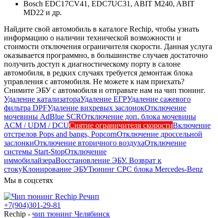
Bosch EDC17CV41, EDC7UC31, ABIT M240, ABIT
MD22 и др.
Найдите свой автомобиль в каталоге Rechip, чтобы узнать
информацию о наличии технической возможности и
стоимости отключения ограничителя скорости. Данная услуга
оказывается программно, в большинстве случаев достаточно
получить доступ к диагностическому порту в салоне
автомобиля, в редких случаях требуется демонтаж блока
управления с автомобиля. Не можете к нам приехать?
Снимите ЭБУ с автомобиля и отправьте нам на чип тюнинг.
Удаление катализатора
Удаление ЕГР
Удаление сажевого
фильтра DPF
Удаление вихревых заслонок
Отключение
мочевины AdBlue SCR
Отключение доп. блока мочевины
ACM / UDM / DCU
Снятие ограничителя скорости
Включение
отстрелов Pops and bangs, Popcorn
Отключение дроссельной
заслонки
Отключение вторичного воздуха
Отключение
системы Start-Stop
Отключение
иммобилайзера
Восстановление ЭБУ. Возврат к
стоку
Клонирование ЭБУ
Тюнинг CPC блока Mercedes-Benz
Мы в соцсетях
+7(904)301-29-81
Rechip
-
чип тюнинг Челябинск