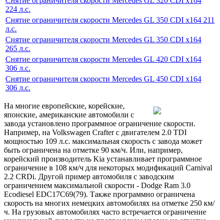
Снятие ограничителя скорости Mercedes GL 320 CDI x164
224 л.с.
Снятие ограничителя скорости Mercedes GL 350 CDI x164 211
л.с.
Снятие ограничителя скорости Mercedes GL 350 CDI x164
265 л.с.
Снятие ограничителя скорости Mercedes GL 420 CDI x164
306 л.с.
Снятие ограничителя скорости Mercedes GL 450 CDI x164
306 л.с.
На многие европейские, корейские,
японские, американские автомобили с
завода установлено программное ограничение скорости.
Например, на Volkswagen Crafter с двигателем 2.0 TDI
мощностью 109 л.с. максимальная скорость с завода может
быть ограничена на отметке 90 км/ч. Или, например,
корейский производитель Kia устанавливает программное
ограничение в 108 км/ч для некоторых модификаций Carnival
2.2 CRDi. Другой пример автомобиля с заводским
ограничением максимальной скорости - Dodge Ram 3.0
Ecodiesel EDC17C69(79). Также программно ограничена
скорость на многих немецких автомобилях на отметке 250 км/
ч. На грузовых автомобилях часто встречается ограничение