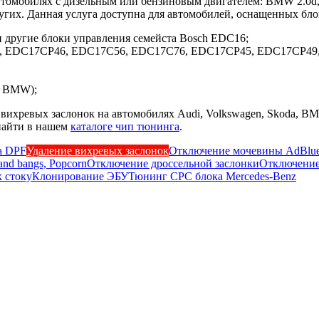
мобилях с дизельным или бензиновым двигателем: BMW 2.0d, 2.5d,
 других. Данная услуга доступна для автомобилей, оснащенных бл
ругие блоки управления семейста Bosch EDC16;
, EDC17CP46, EDC17C56, EDC17C76, EDC17CP45, EDC17CP49
и BMW);
хревых заслонок на автомобилях Audi, Volkswagen, Skoda, BMW,
найти в нашем
каталоге чип тюнинга
.
а DPF
Удаление вихревых заслонок
Отключение мочевины AdBlu
nd bangs, Popcorn
Отключение дроссельной заслонки
Отключение
к стоку
Клонирование ЭБУ
Тюнинг CPC блока Mercedes-Benz