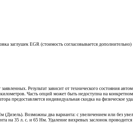
новка заглушек EGR (стоимость согласовывается дополнительно)
 заявленных. Результат зависит от технического состояния авто
яч километров. Часть опций может быть недоступна на конкретно
затора предоставляется индивидуальная скидка на физическое уд
5 Нм (Дизель). Возможны два варианта: с увеличением или без ув
та на 35 л. с. и 65 Нм. Удаление вихревых заслонок проводитс