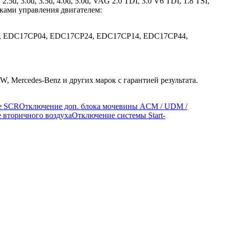
 3.0d, 3.5d, 4.0d, 5.0d, VAG 2.0 TDI, 3.0 V6 TDI, 1.8 TSI,
оками управления двигателем:
, EDC17CP04, EDC17CP24, EDC17CP14, EDC17CP44,
 Mercedes-Benz и других марок с гарантией результата.
e SCR
Отключение доп. блока мочевины ACM / UDM /
 вторичного воздуха
Отключение системы Start-