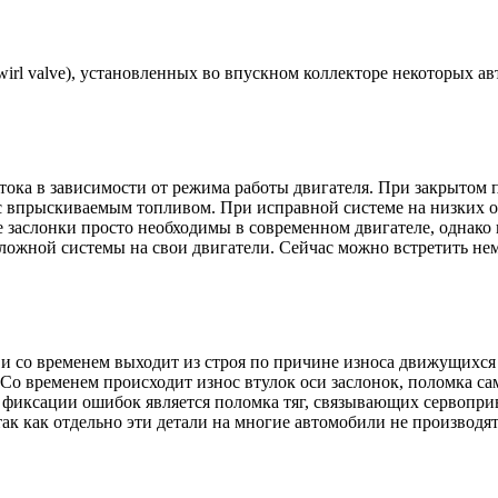
swirl valve), установленных во впускном коллекторе некоторых а
ока в зависимости от режима работы двигателя. При закрытом п
с впрыскиваемым топливом. При исправной системе на низких о
е заслонки просто необходимы в современном двигателе, однако 
сложной системы на свои двигатели. Сейчас можно встретить не
и со временем выходит из строя по причине износа движущихся 
Со временем происходит износ втулок оси заслонок, поломка са
 фиксации ошибок является поломка тяг, связывающих сервопри
ак как отдельно эти детали на многие автомобили не производят