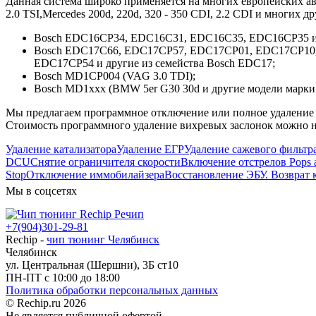
Данная система широко применяется на многих европейских авто
2.0 TSI,Mercedes 200d, 220d, 320 - 350 CDI, 2.2 CDI и многих
Bosch EDC16CP34, EDC16C31, EDC16C35, EDC16CP35 и д
Bosch EDC17C66, EDC17CP57, EDC17CP01, EDC17CP10
EDC17CP54 и другие из семейства Bosch EDC17;
Bosch MD1CP004 (VAG 3.0 TDI);
Bosch MD1xxx (BMW 5er G30 30d и другие модели марк
Мы предлагаем программное отключение или полное удаление ви
Стоимость программного удаление вихревых заслонок можно 
Удаление катализатора
Удаление ЕГР
Удаление сажевого фильтр
DCU
Снятие ограничителя скорости
Включение отстрелов Pops a
Stop
Отключение иммобилайзера
Восстановление ЭБУ. Возврат 
Мы в соцсетях
+7(904)301-29-81
Rechip
-
чип тюнинг Челябинск
Челябинск
ул. Центральная (Шершни), 3Б ст10
ПН-ПТ с 10:00 до 18:00
Политика обработки персональных данных
© Rechip.ru 2026
Не является публичной офертой