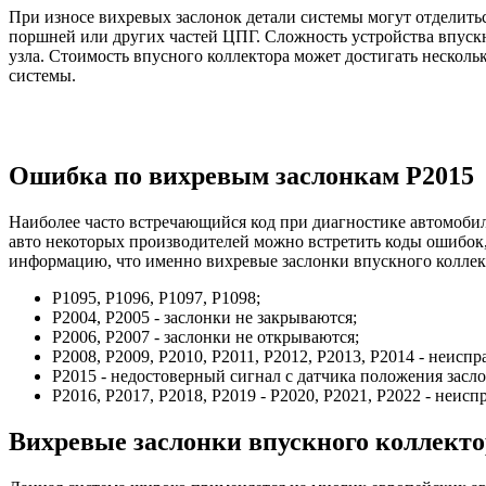
При износе вихревых заслонок детали системы могут отделитьс
поршней или других частей ЦПГ. Сложность устройства впускны
узла. Стоимость впусного коллектора может достигать нескол
системы.
Ошибка по вихревым заслонкам P2015
Наиболее часто встречающийся код при диагностике автомобиля
авто некоторых производителей можно встретить коды ошибок,
информацию, что именно вихревые заслонки впускного коллек
P1095, P1096, P1097, P1098;
P2004, P2005 - заслонки не закрываются;
P2006, P2007 - заслонки не открываются;
P2008, P2009, P2010, P2011, P2012, P2013, P2014 - неисп
P2015 - недостоверный сигнал с датчика положения засло
P2016, P2017, P2018, P2019 - P2020, P2021, P2022 - неис
Вихревые заслонки впускного коллекто