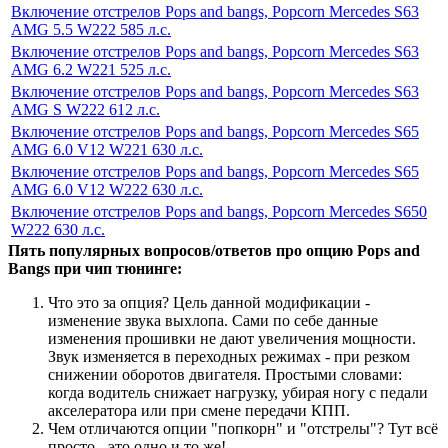
Включение отстрелов Pops and bangs, Popcorn Mercedes S63
AMG 5.5 W222 585 л.с.
Включение отстрелов Pops and bangs, Popcorn Mercedes S63
AMG 6.2 W221 525 л.с.
Включение отстрелов Pops and bangs, Popcorn Mercedes S63
AMG S W222 612 л.с.
Включение отстрелов Pops and bangs, Popcorn Mercedes S65
AMG 6.0 V12 W221 630 л.с.
Включение отстрелов Pops and bangs, Popcorn Mercedes S65
AMG 6.0 V12 W222 630 л.с.
Включение отстрелов Pops and bangs, Popcorn Mercedes S650
W222 630 л.с.
Пять популярных вопросов/ответов про опцию Pops and
Bangs при чип тюнинге:
Что это за опция? Цель данной модификации -
изменение звука выхлопа. Сами по себе данные
изменения прошивки не дают увеличения мощности.
Звук изменяется в переходных режимах - при резком
снижении оборотов двигателя. Простыми словами:
когда водитель снижает нагрузку, убирая ногу с педали
акселератора или при смене передачи КПП.
Чем отличаются опции "попкорн" и "отстрелы"? Тут всё
просто - это одно и то же!