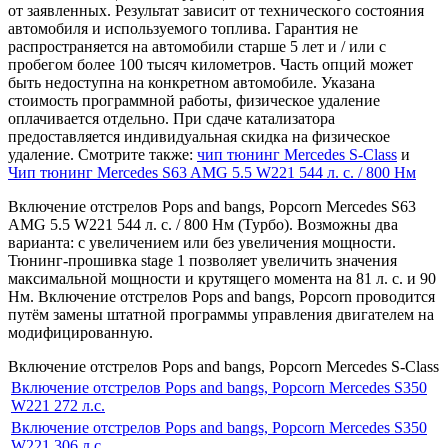
от заявленных. Результат зависит от технического состояния
автомобиля и используемого топлива. Гарантия не
распространяется на автомобили старше 5 лет и / или с
пробегом более 100 тысяч километров. Часть опций может
быть недоступна на конкретном автомобиле. Указана
стоимость программной работы, физическое удаление
оплачивается отдельно. При сдаче катализатора
предоставляется индивидуальная скидка на физическое
удаление. Смотрите также:
чип тюнинг Mercedes S-Class
и
Чип тюнинг Mercedes S63 AMG 5.5 W221 544 л. с. / 800 Нм
Включение отстрелов Pops and bangs, Popcorn Mercedes S63
AMG 5.5 W221 544 л. с. / 800 Нм (Турбо). Возможны два
варианта: с увеличением или без увеличения мощности.
Тюнинг-прошивка stage 1 позволяет увеличить значения
максимальной мощности и крутящего момента на 81 л. с. и 90
Нм. Включение отстрелов Pops and bangs, Popcorn проводится
путём замены штатной программы управления двигателем на
модифицированную.
Включение отстрелов Pops and bangs, Popcorn Mercedes S-Class
Включение отстрелов Pops and bangs, Popcorn Mercedes S350
W221 272 л.с.
Включение отстрелов Pops and bangs, Popcorn Mercedes S350
W221 306 л.с.