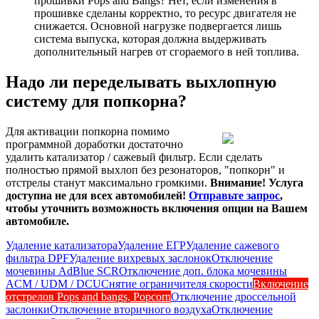
прошивки Pops and Bangs? Нет, если изменения в
прошивке сделаны корректно, то ресурс двигателя не
снижается. Основной нагрузке подвергается лишь
система выпуска, которая должна выдерживать
дополнительный нагрев от сгораемого в ней топлива.
Надо ли переделывать выхлопную
систему для попкорна?
Для активации попкорна помимо
программной доработки достаточно
удалить катализатор / сажевый фильтр. Если сделать
полностью прямой выхлоп без резонаторов, "попкорн" и
отстрелы станут максимально громкими.
Внимание! Услуга
доступна не для всех автомобилей!
Отправьте запрос
,
чтобы уточнить возможность включения опции на Вашем
автомобиле.
Удаление катализатора
Удаление ЕГР
Удаление сажевого
фильтра DPF
Удаление вихревых заслонок
Отключение
мочевины AdBlue SCR
Отключение доп. блока мочевины
ACM / UDM / DCU
Снятие ограничителя скорости
Включение
отстрелов Pops and bangs, Popcorn
Отключение дроссельной
заслонки
Отключение вторичного воздуха
Отключение