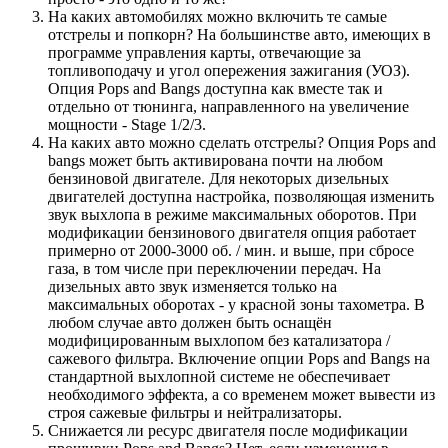
На каких автомобилях можно включить те самые
отстрелы и попкорн? На большинстве авто, имеющих в
программе управления карты, отвечающие за
топливоподачу и угол опережения зажигания (УОЗ).
Опция Pops and Bangs доступна как вместе так и
отдельно от тюнинга, направленного на увеличение
мощности - Stage 1/2/3.
На каких авто можно сделать отстрелы? Опция Pops and
bangs может быть активирована почти на любом
бензиновой двигателе. Для некоторых дизельных
двигателей доступна настройка, позволяющая изменить
звук выхлопа в режиме максимальных оборотов. При
модификации бензинового двигателя опция работает
примерно от 2000-3000 об. / мин. и выше, при сбросе
газа, в том числе при переключении передач. На
дизельных авто звук изменяется только на
максимальных оборотах - у красной зоны тахометра. В
любом случае авто должен быть оснащён
модифицированным выхлопом без катализатора /
сажевого фильтра. Включение опции Pops and Bangs на
стандартной выхлопной системе не обеспечивает
необходимого эффекта, а со временем может вывести из
строя сажевые фильтры и нейтрализаторы.
Снижается ли ресурс двигателя после модификации