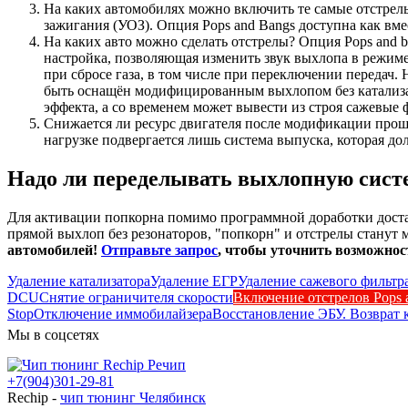
На каких автомобилях можно включить те самые отстрел
зажигания (УОЗ). Опция Pops and Bangs доступна как вмес
На каких авто можно сделать отстрелы? Опция Pops and 
настройка, позволяющая изменить звук выхлопа в режиме
при сбросе газа, в том числе при переключении передач.
быть оснащён модифицированным выхлопом без катализат
эффекта, а со временем может вывести из строя сажевые 
Снижается ли ресурс двигателя после модификации проши
нагрузке подвергается лишь система выпуска, которая д
Надо ли переделывать выхлопную сист
Для активации попкорна помимо программной доработки достат
прямой выхлоп без резонаторов, "попкорн" и отстрелы станут
автомобилей!
Отправьте запрос
, чтобы уточнить возможно
Удаление катализатора
Удаление ЕГР
Удаление сажевого фильтр
DCU
Снятие ограничителя скорости
Включение отстрелов Pops a
Stop
Отключение иммобилайзера
Восстановление ЭБУ. Возврат 
Мы в соцсетях
+7(904)301-29-81
Rechip
-
чип тюнинг Челябинск