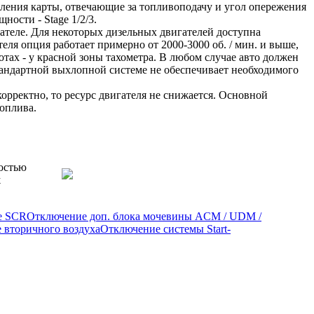
ления карты, отвечающие за топливоподачу и угол опережения
ности - Stage 1/2/3.
ателе. Для некоторых дизельных двигателей доступна
я опция работает примерно от 2000-3000 об. / мин. и выше,
отах - у красной зоны тахометра. В любом случае авто должен
тандартной выхлопной системе не обеспечивает необходимого
орректно, то ресурс двигателя не снижается. Основной
оплива.
ностью
х
e SCR
Отключение доп. блока мочевины ACM / UDM /
 вторичного воздуха
Отключение системы Start-