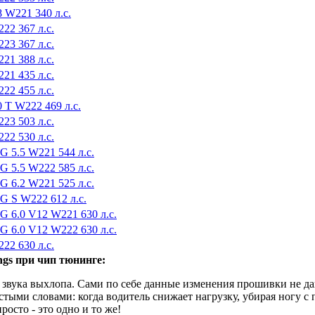
 W221 340 л.с.
22 367 л.с.
23 367 л.с.
21 388 л.с.
21 435 л.с.
22 455 л.с.
0 T W222 469 л.с.
23 503 л.с.
22 530 л.с.
G 5.5 W221 544 л.с.
G 5.5 W222 585 л.с.
G 6.2 W221 525 л.с.
G S W222 612 л.с.
G 6.0 V12 W221 630 л.с.
G 6.0 V12 W222 630 л.с.
22 630 л.с.
gs при чип тюнинге:
 звука выхлопа. Сами по себе данные изменения прошивки не д
стыми словами: когда водитель снижает нагрузку, убирая ногу с
осто - это одно и то же!