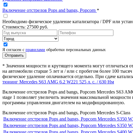
Включение отстрелов Pops and bangs, Popcorn
*
Необходимо физическое удаление катализатора / DPF или уста
Стоимость:
27500 руб.
Я согласен с
правилами
обработки персональных данных
* Значения мощности и крутящего момента могут отличаться от
на автомобили старше 5 лет и / или с пробегом более 100 тыс
физическое удаление оплачивается отдельно. При сдаче катали
тюнинг Mercedes S63 AMG 6.2 W221 525 л. с. / 630 Нм
Включение отстрелов Pops and bangs, Popcorn Mercedes S63 AM
stage 1 позволяет увеличить значения максимальной мощности и
программы управления двигателем на модифицированную.
Включение отстрелов Pops and bangs, Popcorn Mercedes S-Class
Включение отстрелов Pops and bangs, Popcorn Mercedes S350 W2
Включение отстрелов Pops and bangs, Popcorn Mercedes S350 W2
Включение отстрелов Pops and bangs, Popcorn Mercedes S400 W2