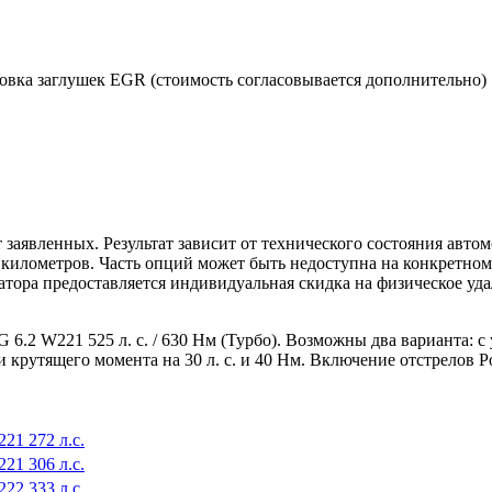
новка заглушек EGR (стоимость согласовывается дополнительно)
 заявленных. Результат зависит от технического состояния авто
яч километров. Часть опций может быть недоступна на конкретно
затора предоставляется индивидуальная скидка на физическое уд
G 6.2 W221 525 л. с. / 630 Нм (Турбо). Возможны два варианта
 крутящего момента на 30 л. с. и 40 Нм. Включение отстрелов P
21 272 л.с.
21 306 л.с.
22 333 л.с.