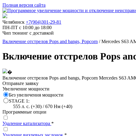
Полная версия сайта
Челябинск
+7(904)301-29-81
ПН-ПТ с 10:00 до 18:00
Чип тюнинг с доставкой
Включение отстрелов Pops and bangs, Popcorn
/ Mercedes S63 A
Включение отстрелов Pops and
Включение отстрелов Pops and bangs, Popcorn Mercedes S63 AMG
Отправьте заявку
Увеличение мощности
Без увеличения мощности
STAGE 1:
555 л. с. (+30) / 670 Нм (+40)
Программные опции
Удаление катализатора
*
Удаление вихревых заслонок
*