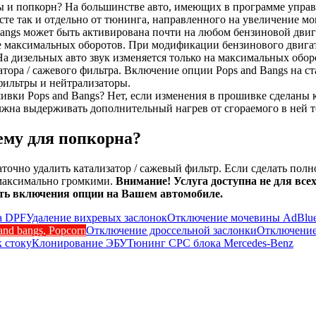
ы и попкорн? На большинстве авто, имеющих в программе управ
те так и отдельно от тюнинга, направленного на увеличение мощ
bangs может быть активирована почти на любом бензиновой двиг
 максимальных оборотов. При модификации бензинового двигател
 На дизельных авто звук изменяется только на максимальных обор
ора / сажевого фильтра. Включение опции Pops and Bangs на с
фильтры и нейтрализаторы.
вки Pops and Bangs? Нет, если изменения в прошивке сделаны к
олжна выдерживать дополнительный нагрев от сгораемого в ней т
ему для попкорна?
очно удалить катализатор / сажевый фильтр. Если сделать пол
 максимально громкими.
Внимание! Услуга доступна не для все
сть включения опции на Вашем автомобиле.
а DPF
Удаление вихревых заслонок
Отключение мочевины AdBlu
nd bangs, Popcorn
Отключение дроссельной заслонки
Отключение
к стоку
Клонирование ЭБУ
Тюнинг CPC блока Mercedes-Benz